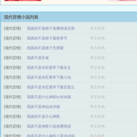
内容只在晋江=3= 下一本待开：
《玄门大佬在离婚综艺招惹前夫
哥》，文案在最后，求多多收藏
现代言情小说列表
qmq - 前关山特区总队长殷屿绑定
[现代言情]
我真的不是瞎子免费阅读无弹
帝王本色
了一个叫做《野外地图》的手机
app，为了延长自己的生命时长，
[现代言情]
窗
我真的不是瞎子最新章节
帝王本色
必须接受app随机发布的直播...
[现代言情]
我真的不是瞎子无弹窗
帝王本色
[现代言情]
我真不是作者
帝王本色
[现代言情]
我真不是木匠黄帝下载全文
帝王本色
[现代言情]
我真不是木匠黄帝下载小说
帝王本色
[现代言情]
我真不是木匠黄帝下载百度云
帝王本色
[现代言情]
我真不是什么神医by沐沐猫
帝王本色
[现代言情]
我真不是神仙沐沐猫
帝王本色
[现代言情]
我真的不是什么神医
帝王本色
[现代言情]
我真不是神医小说免费阅读
帝王本色
[现代言情]
我真不是什么神医八零沐沐猫
帝王本色