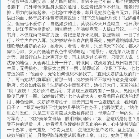
予鸾腹中孩儿的父亲，是万民的敬仰。唯独不是七年前，那个疼她爱
备躺下，门外却传来贴身太监的通报，说鸾贵妃身体不舒服。谢景行
抑，用力的咳嗽起来。七七急忙冲进来，却只见她脸色苍白无力。因
溢出的血，终于忍不住带着哭腔说道：“陛下怎能如此对您！”沈娇娇
宝。但当他不爱你了，自然如沙如土。莫说我今天只是呕血，他日我
意，封江予鸾为皇贵妃。朝堂哗然，但满朝竟无一人提出异议。一个
书府，不仅沈尚书年富力强，贵妃更是身怀龙嗣。孰强孰弱，一目了
行，丝竹声声声入耳。沈娇娇站在长春宫的最高处，凭栏远眺巍峨宫
缓吹动沈娇娇的衣衫，她看风，看雪，看月，只是满天下的光，都入
凉彻心扉。女人的低喃在夜色中缓缓响起：“谢景行，这是第八场雪
之势。谢景行自从上次离开之后，再未踏足过长春宫。只听宫人说，
沈家的地位，又会再往上升一升了。转眼间，沈娇娇的生辰日就要到了
生辰，无需操办。”掌事太监愣了一愣，随即叩首，便退了下去。七七
苦涩的笑：“他如今，无论如何也想不起我了。”直到沈娇娇生辰的
了。可当她站到将军府门前那一刻，沈娇娇甚至不敢相信这会是沈家
爵府，怎会如此破败？沈娇娇心中慌乱不已，她推开大门，直直的往
“娘！嫂嫂！”沈娇娇冲进后宅，才发现三嫂屋内围了一群人。见她
脸便已瘦了一圈。沈娇娇赶紧让七七去请大夫，她看着围在床边的老
泪，神色憔悴。沈娇娇靠着柱子，目光扫过每一位嫂嫂的脸，看到的
日子？！“我要去找陛下”沈娇娇几乎站不住身子，抬脚便要走。“站
眶立时发红。只见三哥四哥燕城大败被俘那日，母亲白了一半的头，
将军府了。”沈娇娇呆立当场，眼泪瞬间涌出：“娘，您这话是何意？
受不住的退后一步，她看着几位嫂嫂欲言又止的神色，心中陡然明白了
一个巴掌，语气震怒：“你贵为皇后，怎能直呼皇帝名讳。圣上旨意
破败的府门前，只觉得阵阵寒意从脚底往上窜。自此，她终于明白，