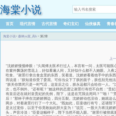
海棠小说
首页
现代言情
古代言情
奇幻玄幻
仙侠修真
青春
海棠小说
>
森林yu宠_高h
> 第2章
上
”沈娇娇慢慢睁眼：“久闻傅太医术行过人，本宫有一问，太医可能医心
在窗外飘荡的雪花上，好似看遍人间，又好似什么都不入她眼。入夜
吃食。”谢景行拿出食盒里的东西，笑着道。沈娇娇看着他手中的东西
而说道：“朕知道你受了委屈。可你当众下了朕的面子，朕也别无他
“朕关你禁闭只是一时气话，这皇后之位，朕永远都只会给你一人。
次，也不例外。“还有呢？”她这样的态度让谢景行有些不自然：“贵
有皇后还在就封皇贵妃的先例，陛下，这是在咒我去死吗？”“啪！”
后！”那杯子摔在沈娇娇脚边，四分五裂。沈娇娇动也没动，她就这
两步，对着谢景行行了一个大礼。“既如此，臣妾德行有亏，还请陛下
是太过宠你，以至于你竟敢如此胆大妄为！”说完，一股大力将沈娇娇
头，声音冷淡：“臣妾这幅样子，陛下当然不能入眼。”谢景行被彻底