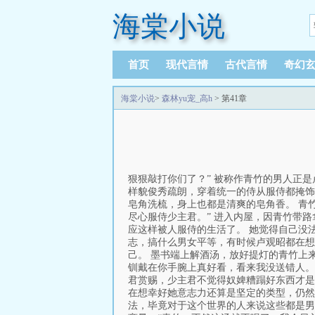
海棠小说
首页
现代言情
古代言情
奇幻
海棠小说
>
森林yu宠_高h
> 第41章
狠狠敲打你们了？” 被称作青竹的男人正
样貌俊秀疏朗，穿着统一的侍从服侍都掩饰
皂角洗梳，身上也都是清爽的皂角香。 青
尽心服侍少主君。” 进入内屋，因青竹带
应这样被人服侍的生活了。 她觉得自己没
志，搞什么男女平等，有时候卢观昭都在想
己。 墨书端上解酒汤，放好提灯的青竹上
钏戴在你手腕上真好看，看来我没送错人。
君赏赐，少主君不觉得奴婢糟蹋好东西才是
在想幸好她意志力还算是坚定的类型，仍然
法，毕竟对于这个世界的人来说这些都是男