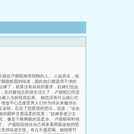
小就在卢观昭身旁照顾的人。 人如其名，他
爱胭脂粉霜的味道，因此他们都是用干净的
趣奴婢了，就算没有叔叔的要求，奴婢们也会
难，在封建地主阶级生活久了，卢观昭已经适
会被人当妖怪抓起来。 她也没有什么雄心壮
，便放平心态接受男人们作为侍从来服侍自
宝金钏，忍住了想要摸的想法，说道：“这金
般的眼眸含着温柔的笑意：“奴婢多谢少主
此，像是个蛛网般的温柔乡。 卢观昭有时候
了。 卢观昭按捺住自己再多看两眼金钗的想
总觉得味道古怪，有点不愿意喝，她朝青竹