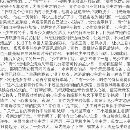
并未喝太多酒……” “青竹哥哥，不要听少主君说的赖皮话。”端着水盆进
侯娘子互相劝酒，为着少主君的身子，青竹哥哥可不能只听少主君的一面
…” 扫红是个心直口快的可爱少年，他将水盆递来给卢观昭洗手，目光炯
心软。 他在一旁侍帕，等少主君洗好了手，便轻柔地为她拭擦，一边温
 甜果就是麦芽糖，卢观昭觉得自己被当小孩哄了，怏怏表示算了。 青竹
不由自主得有些加快，他唇角也不由得带着笑，动作愈发轻柔。 少主君
放下少主君的手，看着少女仰头将温度正好的解酒汤饮下，目光落在她白皙
一切都服侍得妥妥帖帖，只想让她感到舒适而放松，让她开颜，不为任何
熠生辉，长成了如今世人最爱的模样。 仙姿玉质，松风水月。 让少主君
着她。 窸窸窣窣的水声至屏风后响起，青竹、墨棋站在屏风后随侍。 少
也只能是站在屏风后随时等待传召。 有时候少主君也会问话，比如此刻。 
，随后又说到了另外一件。 “少主君出门后，表少爷来了一趟，见少主君
？” 青竹想到那位清秀又带着几分楚楚可怜的孟少爷，目光有些黯然，但
如此，那明日请安我再问问表弟。” 水声再次响起，青竹示意墨棋准备，
见少主君已经穿上了单薄的亵衣，没了华衣，沐浴后的少主君带着一种奇异
主君下次还是多穿些，别再穿得这样单薄了。” 有一种冷，叫你的侍从觉得
：“这不是还有青竹你吗？不过是走回内厢的几步路，披着披风哪里那么容
娘会保佑您的。” “好嘛好嘛。”卢观昭知道青竹也是关心她，便笑眯眯
他低着头，只觉得对着他笑的少主君在着朦胧的烛火下更显妍姿艳质，让他
情丝，安下心来服侍。 夜深了，青竹为少主君落帐，随后听见少主君忽然问
可知道母亲去了谁的院落？” 青竹道：“是主院。” 少主君声音里似乎带着
” 关于主君的事青竹不能插嘴 铱驊 ，他只温声道：“二小姐也被主君禁了
宴，母亲定解了禁。” 青竹听了，顿时有些心疼起少主君，他自然也知晓
许多。 主母向来对少主君十分严厉，平日里极少关心少主君，母女二人关
青竹只得起身，吹灭了一旁烛火。 室内黑暗了下来，躺在床上，酒意似乎略