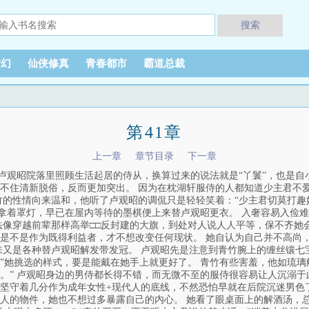
搜索
玄幻
仙侠修真
青春都市
霸道总裁
第41章
上一章
章节目录
下一章
是卢观昭院落里照顾生活起居的侍从，换算过来的说法就是“丫鬟”，也是自
不住清新脱俗，反而更加突出。 因为在枕湖轩服侍的人都知道少主君不
竹的性情向来温和，他听了卢观昭的调侃只是轻轻笑着：“少主君切莫打
路拿着罩灯，早已在屋内等待的墨棋便上来替卢观昭更衣。 入奢容易入俭
法像穿越前辈那样高举□□反封建的大旗，到处对人说人人平等，保不齐她
是不是作为既得利益者，才不想改变任何现状。 她自认为自己并不高尚
来又是各种替卢观昭解发带发冠。 卢观昭先是注意到青竹腕上的缠丝镶七
”她挑选的样式，要是能戴在她手上就更好了。 青竹有些害羞，他如琉璃
。” 卢观昭身边的男侍都长得不错，而无微不至的服侍很容易让人沉溺于
坚守着几分作为成年女性+现代人的底线，不然恐怕早就在后院沉迷男色
人的物件，她也不想过多暴露自己的内心。 她看了眼桌面上的解酒汤，