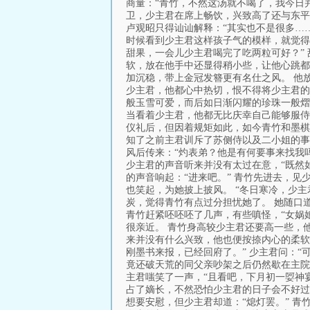
商量：“青竹，不然这汤就不喝了，我今日
卫，少主君在席上畅饮，兴致高了还与东平
卢观昭只得讪讪解释：“其实也不是很多…
时候看到少主君这样孩子气的模样，就觉得
甜果，一会儿少主君喝完了吃两粒可好？”
软，放在他手中还显得稍小些，让他心跳都
加沉稳，带上金冠发簪更有名仕之风。 他
少主君，他都心中热切，恨不得将少主君的
般玉雪可爱，而后如日渐闪耀的珍珠一般熠
当看着少主君，他都无比庆幸自己能够服侍
仪礼后，但因着规矩如此，如今青竹和墨棋
知了之前主君训斥了苏侧侍以及二小姐的事
风后传来：“灼表弟？他是有何要事来找我吗
少主君的声音听来并没有太过在意，“既然
的声音响起：“进来吧。” 青竹先进去，
也笑起，为她披上披风。 “冬日寒冷，少
炭，觉得青竹有点过分担忧她了。 她随口道
青竹赶紧呸呸呸了几声，有些嗔怪，“女娲娘
很亲近。 青竹身高较少主君还要高一些，
来并没有什么兴致，他也便按捺内心的柔软
刚墨书来报，已经回府了。” 少主君问：“
竟还破天荒的同父亲吵架之后仍然歇在主院。
主君嗤笑了一声，“且看吧，下月初一娿神
占了嫡长，不然恐怕少主君的日子会不好过
想要安慰，但少主君却道：“熄灯罢。” 