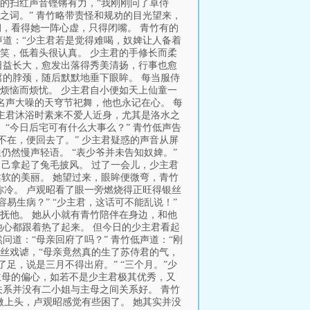
屋的扫红声音铿锵有力，“我刚刚问了卓侍
之词。” 青竹略带责怪和规劝的目光望来，
炯，看得她一阵心虚，只得闭嘴。 青竹有的
声道：“少主君若是觉得难喝，奴婢让人备着
轻笑，低着头很认真。 少主君的手修长而柔
日益长大，愈发出落得秀美清扬，行事也愈
的脖颈，随后默默地垂下眼眸。 每当服侍
烦恼而烦忧。 少主君自小便如天上仙童一
名声大噪的天穹节祀舞，他也永记在心。 每
主君沐浴时素来不爱人近身，尤其是洛水之
“今日后宅可有什么大事么？” 青竹低声告
不在，便回去了。” 少主君疑惑的声音从屏
仍然慢声轻语。 “表少爷并未告知奴婢。”
自己拿起了兔毛披风。 过了一会儿，少主君
柔软的美丽。 她望过来，眼眸便微弯，青竹
你冷。 卢观昭看了眼一旁燃烧得正旺得银丝
易生病？” “少主君，这话可不能乱说！”
安抚他。 她从小就有青竹陪伴在身边，和他
心都跟着热了起来。 但今日的少主君看起
道：“母亲回府了吗？” 青竹低声道：“刚
一丝戏谑，“母亲竟然真的生了苏侍君的气，
足，说是三月不得出府。” “三个月。”少
主母的偏心，如若不是少主君极其优秀，又
系并没有二小姐与主母之间关系好。 青竹
微上头，卢观昭感觉有些困了。 她其实并没