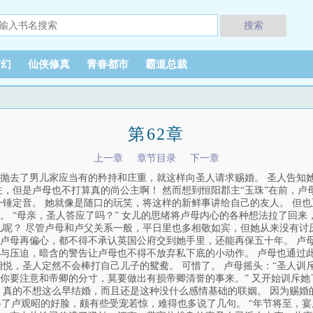
搜索
玄幻
仙侠修真
青春都市
霸道总裁
第62章
上一章
章节目录
下一章
抛去了男儿家应当有的矜持和庄重，就这样向圣人请求赐婚。 圣人告知
主，但是卢母也不打算真的尚公主啊！ 然而想到恒阳郡主“玉珠”在前，
一锤定音。 她就像是随口的玩笑，将这样的新鲜事讲给自己的友人。 但
。 “母亲，圣人答应了吗？” 女儿的思绪将卢母内心的各种想法拉了回
儿呢？ 尽管卢母和卢父关系一般，平日里也多相敬如宾，但她从来没有讨
卢母再偏心，都不得不承认英国公府交到她手里，还能再保五十年。 卢
与压迫，暗含的警告让卢母也不得不放弃私下底的小动作。 卢母也通过
相悦，圣人定然不会棒打自己儿子的鸳鸯。 可惜了。 卢母摇头：“圣人
你要注意和帝卿的分寸，莫要做出有损帝卿清誉的事来。” 又开始训斥
，真的不想这么早结婚，而且还是这种没什么感情基础的联姻。 因为赐婚
次得了卢观昭的好脸，颇有些受宠若惊，难得也多说了几句。 “年节将至，