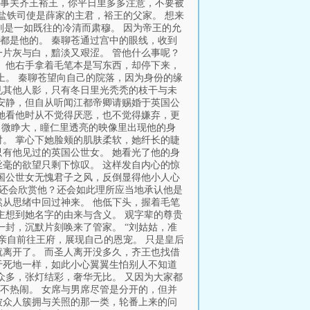
事关齐王裕王，你平日里多多注意，不要被
盐铁司使是薛家的主君，裕王的父家。 想来
则是一如既往的冷清而肃穆。 因为帝王的允
都是他的。 秦聊苍通过宫中的眼线，收到
片灰与白，黯淡又艰涩。 管他什么事呢？
 他右手拿着毛笔本是写东西，却停下来，
上。 秦聊苍望向自己的院落，因为身份的缘
见其他人影，只有冬日里光秃秃的枝干与未
安静，但自从听闻江都帝卿请赐婚于英国公
她看他时从不觉得厌恶，也不觉得嫌弃，更
 微睁大，瞳仁里透亮的映像里出现他的身
。 掌心下她脸颊的肌肤柔软，她纤长的睫
有他见过的英国公世女。 她看光了他的身
毫的欲望只剩下惊叹。 这样发自内心的惊
国公世女无愧君子之风，反倒显得他小人心
么还会欣赏他？还会如此理所应当地承认他是
从思绪中回过神来。 他低下头，握着毛笔
主想到她名字的由来与含义。 观字辈的尊贵
一封，沉默片刻唤来了管家。 “刘姑姑，准
亲自前往王府，展现自己的恩宠。 只是皇后
离开了。 而圣人离开没多久，齐王也找借
于死地一样，如此小心翼翼生怕别人不知道
众多，张灯结彩，奢华无比。 又因为大家都
不热闹。 女席与男席尽管是分开的，但并
被众人簇拥与关照的那一类，轮番上来的问