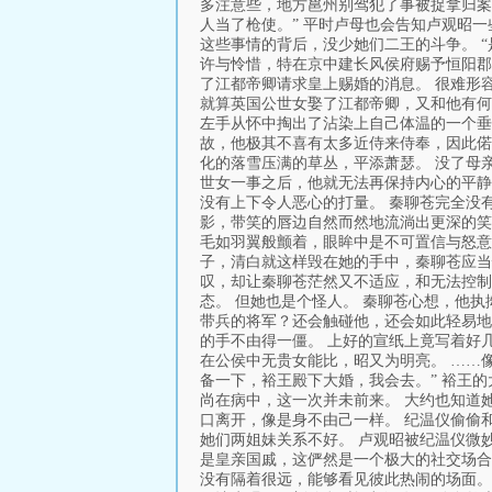
多注意些，地方邕州别驾犯了事被捉拿归案
人当了枪使。” 平时卢母也会告知卢观昭
这些事情的背后，没少她们二王的斗争。 
许与怜惜，特在京中建长风侯府赐予恒阳郡
了江都帝卿请求皇上赐婚的消息。 很难形
就算英国公世女娶了江都帝卿，又和他有何
左手从怀中掏出了沾染上自己体温的一个垂
故，他极其不喜有太多近侍来侍奉，因此偌
化的落雪压满的草丛，平添萧瑟。 没了母
世女一事之后，他就无法再保持内心的平静
没有上下令人恶心的打量。 秦聊苍完全没
影，带笑的唇边自然而然地流淌出更深的笑
毛如羽翼般颤着，眼眸中是不可置信与怒意
子，清白就这样毁在她的手中，秦聊苍应当
叹，却让秦聊苍茫然又不适应，和无法控制
态。 但她也是个怪人。 秦聊苍心想，他
带兵的将军？还会触碰他，还会如此轻易地
的手不由得一僵。 上好的宣纸上竟写着好
在公侯中无贵女能比，昭又为明亮。 ……
备一下，裕王殿下大婚，我会去。” 裕王
尚在病中，这一次并未前来。 大约也知道
口离开，像是身不由己一样。 纪温仪偷偷
她们两姐妹关系不好。 卢观昭被纪温仪微
是皇亲国戚，这俨然是一个极大的社交场合
没有隔着很远，能够看见彼此热闹的场面。