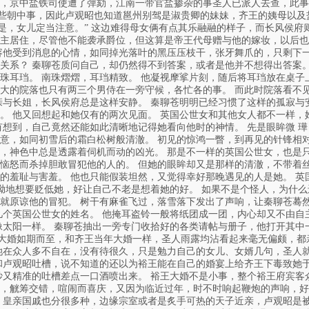
，京中盐铁司使遭了弹劾，江南一带官盐掺杂的事圣人已派人去查，此事
一些朝中事，因此卢观昭也知道邕州别驾是淑贵卿的妹妹，齐王的姨母以及
“是，女儿定当注意。” 这边难得母女俩有点其乐融融的样子，而长风侯府
主居住，尽管他不能袭承爵位，但这算是帝王代母赠与他的嫁妆，以后也
容他受到消息的心情，如同掉光落叶的黑压压枝干，张牙舞爪的，只剩下一
关系？ 秦聊苍质问自己，却仍然得不到答案，或者是他并不想得出答案。
珠耳珰。 南珠熠熠，耳珰精致。 他凝视摩挲片刻，随后将耳珰放在桌子
大的院落也只有两三个男侍在一旁守候，各忙各的事。 而此时院落看不
亲与长姐，长风侯府总是这样安静。 秦聊苍明明已经习惯了这样的孤寂与
。 他又回想起和她仅有的两次见面。 英国公世女和其他女人都不一样，
有想到，自己竟然还能如此清晰地记得她看向他时的神情。 先是眼眸微 璍
意，如同初雪后的霜白松树般清澈。 初见的惊鸿一瞥，到再见的针锋相对
，神色中总是透露着伺机而动的凶光。 那是不一样的英国公世女，也是只
恼怒而杀掉胆敢冒犯他的人的。 但她的眼眸却又是那样的清澈，不带着丝
的羞耻与害羞。 他也只能假装坦然，又觉得幸好那晚遇见的人是她。 英
执拗地想要贬低她，好让自己不老是想着她的好。 如果不是个怪人，为什
就原谅他的冒犯。 树干有麻雀飞过，落雪落下发出了声响，让秦聊苍蓦然
几个英国公世女的姓名。 他掩耳盗铃一般将纸团成一团，内心却又不由自
像太阳一样。 秦聊苍抽出一旁专门收拾好的各类请帖与册子，他打开其中
的大婚如期而至，和齐王当年大婚一样，圣人雨露均沾看起来毫无偏颇，都
她在众人多不自在，没有待很久，只是勉力自己的女儿、女婿几句，圣人就
和卢观昭吐槽，说不知道的还以为裕王能在自己的婚宴上给齐王下毒致她
妙又精准的吐槽差点一口酒喷出来。 裕王大婚不是小事，整个裕王府宾客
，觥筹交错，喧闹而喜庆，又因为临近过年，时不时响起鞭炮的声响，好
 皇亲国戚也分很多种，边缘宗室或者是炙手可热的天子近亲，卢观昭是