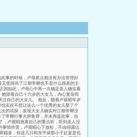
她此事的时候，卢母差点都没有办法管理好
卢母又觉得尚了江都帝卿也不是什么很差的主
也正因如此，卢母心中再一次确定圣人确实看
来，她望着自己十六岁的大女儿，内心复杂而
厌过自己的大女儿。 相反，随着卢观昭年岁
母也实在不想让这么一个优秀的女儿娶了个
此次的试探，发现大女儿确实对江都帝卿没
训斥了帝卿行事大胆鲁莽，并未再提此事，你
她了，卢观昭挑着自己的重点听，听到圣人没
的事情作罢，卢观昭心下放松，不由得露出
宴席颇多，你这几日和东平侯那小子赴宴是也