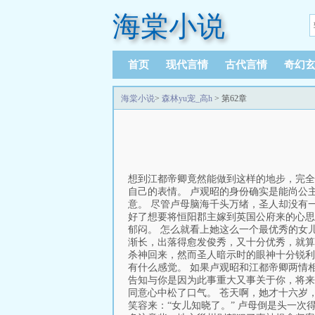
海棠小说
首页
现代言情
古代言情
奇幻
海棠小说
>
森林yu宠_高h
> 第62章
想到江都帝卿竟然能做到这样的地步，完全
自己的表情。 卢观昭的身份确实是能尚公
意。 尽管卢母脑海千头万绪，圣人却没有
好了想要将恒阳郡主嫁到英国公府来的心思
郁闷。 怎么就看上她这么一个最优秀的女
渐长，出落得愈发俊秀，又十分优秀，就算
杀神回来，然而圣人暗示时的眼神十分锐利
有什么感觉。 如果卢观昭和江都帝卿两情
告知与你是因为此事重大又事关于你，将来
同意心中松了口气。 苍天啊，她才十六岁
笑容来：“女儿知晓了。” 卢母倒是头一