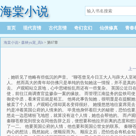
海棠小说
首页
现代言情
古代言情
奇幻玄幻
仙侠修真
青春
海棠小说
>
森林yu宠_高h
> 第67章
上
，她听见了他略有些低沉的声音。 “聊苍曾见今日王大人与薛大人至
人。 然而高大的青年却仿佛只是单纯的告知她这一情报，并不是真
去。 卢观昭站立原地，心中思绪纷乱而还有一些复杂。 英国公近日
使，前往江南调查官盐掺杂一案的缘故。 而管理江南盐务的盐铁司使
御史中丞，看来背后就是裕王。 他将此事告知她，很明显是在提醒她
被卖了个人情，卢观昭心情却莫名变得很好。 她慢悠悠地往宴席晃去
约是冲着英国公府的人情来的。 毕竟他身怀着巨大的秘密，恐怕也要
悠走一边思绪纷飞地想，就算没有这个人情，她也会帮他的。 而卢
秦聊苍察觉到世女在同他告辞之后，便想要和他拉开距离的态度和想
了一二。 他要英国公府的人情，他也要和英国公世女的联系。 秦聊
内心的想法，既然如此，便顺应而为。 顺应之后，恐怕也会有机会知