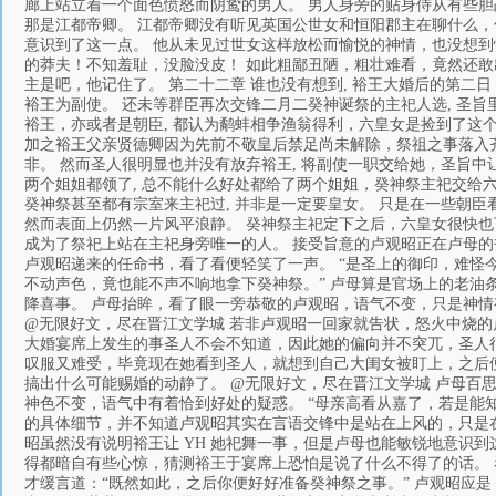
廊上站立着一个面色愤怒而阴鸷的男人。 男人身旁的贴身侍从有些胆
那是江都帝卿。 江都帝卿没有听见英国公世女和恒阳郡主在聊什么，
意识到了这一点。 他从未见过世女这样放松而愉悦的神情，也没想到
的莽夫！不知羞耻，没脸没皮！ 如此粗鄙丑陋，粗壮难看，竟然还敢
主是吧，他记住了。 第二十二章 谁也没有想到, 裕王大婚后的第二
裕王为副使。 还未等群臣再次交锋二月二癸神诞祭的主祀人选, 圣旨
裕王，亦或者是朝臣, 都认为鹬蚌相争渔翁得利，六皇女是捡到了这个便
加之裕王父亲贤德卿因为先前不敬皇后禁足尚未解除，祭祖之事落入
非。 然而圣人很明显也并没有放弃裕王, 将副使一职交给她，圣旨
两个姐姐都领了, 总不能什么好处都给了两个姐姐，癸神祭主祀交给
癸神祭甚至都有宗室来主祀过, 并非是一定要皇女。 只是在一些朝臣
然而表面上仍然一片风平浪静。 癸神祭主祀定下之后，六皇女很快也
成为了祭祀上站在主祀身旁唯一的人。 接受旨意的卢观昭正在卢母的
卢观昭递来的任命书，看了看便轻笑了一声。 “是圣上的御印，难怪
不动声色，竟也能不声不响地拿下癸神祭。” 卢母算是官场上的老
降喜事。 卢母抬眸，看了眼一旁恭敬的卢观昭，语气不变，只是神情
@无限好文，尽在晋江文学城 若非卢观昭一回家就告状，怒火中烧的
大婚宴席上发生的事圣人不会不知道，因此她的偏向并不突兀，圣人
叹服又难受，毕竟现在她看到圣人，就想到自己大闺女被盯上，之后
搞出什么可能赐婚的动静了。 @无限好文，尽在晋江文学城 卢母百
神色不变，语气中有着恰到好处的疑惑。 “母亲高看从嘉了，若是能
的具体细节，并不知道卢观昭其实在言语交锋中是站在上风的，只是
昭虽然没有说明裕王让 YH 她祀舞一事，但是卢母也能敏锐地意识
得都暗自有些心惊，猜测裕王于宴席上恐怕是说了什么不得了的话。
才缓言道：“既然如此，之后你便好好准备癸神祭之事。” 卢观昭应