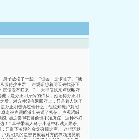
身子放松了一些。 “也罢，是该睡了。”她
侍从服侍少主君。 卢观昭想着明天去找孙正
昨夜便没有归来！” 一大早便找来卢观昭府
记得他，是孙正明身旁的侍从，她记得孙正明
分别之后，对方并没有返回府上，只是着人送了
似乎是孙正明告诉过他什么，他也知晓卢观昭
急。 卓奇被卢观昭派出去送了密信，卢观昭喊
预感, 加之秦聊苍目前也不知所踪，这种不好
边！” 卓平带着人马于小巷中和贼人厮杀,
，只剩下冷漠的金戈碰撞之声。 这些沉默
！ 卢观昭真的是想要揪着对方的衣领摇晃质