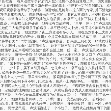
日子的社畜！ 看来这些杀手背后的人也知道她不是在普通地上班。 脑海里
比不上秦聊苍这样长年累月厮杀在一线的战士, 但也有一定的自保能力。 
卢观昭观察着这些杀手的动作，但遗憾的是她并非这方面的专家, 并不清楚
方侍卫此类的人。 将脸包裹着严严实实的，唯有余留眼睛，卢观昭抬手挡
恋战，非常有自知之明不给其他人拖后腿，在卓平的掩护下努力往外跑去。
血迹，卢观昭心脏砰砰跳，但并没有自乱阵脚。 “卓平，停下！” 卢观
此时的她们二人勉强躲避杀手的追杀，卓平已经怒火中烧，恨不得立刻杀到
”卢观昭压低声音，她注意到了街上竟然没有多少人。 现在虽然算不上大
看来我这几日观察的没错，赣州如今是完全掌握在镇国大将军手里。” 卓平
将军有关？” “恐怕是的。”卢观昭冷静道。 如果跟王羽有关，那就意
样大大咧咧，恐怕也是有所依仗。 她不可能不知道卢观昭的另一层身份，
着她能够保证卢观昭死在赣州也不会扯上她一丝一毫。 卢观昭虽说冷静，
到孙正明，每拖一分恐怕他就越危险。 为什么王羽会对她灭口？ 卢观昭
卢观昭深吸一口气，握紧了手中的长剑，“切不可冒进，以自身安全为要。
前。 “属下誓死保护少主君！”卓平的声音铿锵有力，却很显然没有把卢
了。 “少主君，属下来引开追兵，您先出城！” 卓平危急关头将她推开
在，如果不是卓平在离开前恳切又坚定地看了她一眼，恐怕卢观昭也已经十分
有追上去的士兵，眼里有些猩红。 紧紧握着剑柄的手已经留下了深深的印
州刺史孙正明下落不明，此次追杀，联系不上的秦聊苍。 一桩桩、一件
，不明说大约也是担心密信泄漏被人发现什么。 卢观昭咬牙含恨转身离去
她一定要想办法将她们全都带回来。 卢观昭脑海努力从无数纷乱的信息中
聊苍不熟，为什么会单单将他离京的信息放在其中？ 卢观昭意识到了这一
来了。 她紧紧握着剑柄，另一只手扣住了一旁凸起的石块。 前后都有…
向白墙，听着越来越近的脚步声，她咬咬牙，将长剑收好，用力一蹬，便借
的。 两旁是民居。 卢观昭翻进了一个小院子。 然而就在她翻身而下的