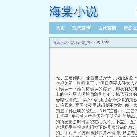
海棠小说
首页
现代言情
古代言情
奇幻
海棠小说
>
森林yu宠_高h
> 第150章
晓少主君如此不爱惜自己身子，我们这些下
收起舆图，吩咐卓平，“明日我要去孙大人府
明确认一下她尚待确认的信息，却没有想到
上的中年男人满脸着急和担心，惊恐万分的
会喊他周叔。 第 75 章 满脸着急惊惧
口信回来, 而周叔夜里越想越不对劲, 便
知道了孙正明的秘密。 YH “主君……过
上卓平, 便带着人往昨天孙正明分别的地点
的预感更是时时萦绕在心头挥之不去。 直到
卢观昭手中提剑也阻挡下好几次致命的攻击
的杀手对卓平厉声地刺探并不理睬, 只是