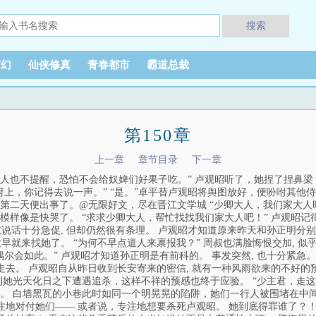
搜索
玄幻
仙侠修真
青春都市
霸道总裁
第150章
上一章
章节目录
下一章
人也不提醒，恐怕不会给奴婢们好果子吃。” 卢观昭听了，她捏了捏鼻梁，
上，你记得去说一声。” “是。”卓平替卢观昭将舆图放好，便吩咐其他
第二天便出事了。@无限好文，尽在晋江文学城 “少卿大人，我们家大人
模样像是快哭了。 “求求少卿大人，帮忙找找我们家大人吧！” 卢观昭
的周叔说话十分急促, 但却仍然很有条理。 卢观昭才知道原来昨天和孙正明
一大早就来找她了。 “为何不早点遣人来禀报我？” 周叔也满脸悔恨交加, 
去偶尔会如此。” 卢观昭才知道孙正明是有前科的。 事发突然, 也十分紧
走去。 卢观昭自从昨日收到长安寄来的密信, 就有一种风雨欲来的不好的
她光天化日之下遭遇追杀，这样不祥的预感也终于应验。 “少主君，走这
。 白墙黑瓦的小巷此时如同一个明晃晃的陷阱，她们一行人被围堵在中间
专注地对付她们—— 或者说，专注地想要杀死卢观昭。 她到底得罪谁了？