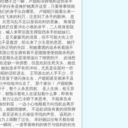
的吐槽不过一瞬，卢观昭冷静地和这些杀手
卓平的任务是掩护她离开这里，只要将事情闹
她们的身手出自哪里。 卢观昭只能看出来一
住飞来的利刃，注意到了杀手的眼神。 是
 兵荒马乱不足以形容此时的景象。 角落昏
昭猛然拦住要冲出小巷的卓平，二人将身形隐
县衙，喊人来帮后面支撑阻挡杀手的姐妹们。
白天，是天蒙蒙亮的清晨，但不可能大街上空
也不是蠢货，听出来了少主君的意思。 她拧
味着孙正明的失踪，和她遭遇的追杀有着脱不
英国公世女拥有着不是随随便便就能杀死的
但是额头还是渐渐溢出了细密的汗。 必须想
现在还缺一块拼图，但是此刻生死关头，她也
” 她知道卓平有些冲动，尤其是在面对一些
观昭的话听进去。 王羽派出的人手不少，尽
，话音落下便闪身出去，卢观昭甚至都来不及
冲动地冲出去了。 那个家伙！ 卢观昭胸
子，整个人杀意四射。 圣人生病，裕王异
件，都预示着有人在谋划着什么事，即将有
，努力让自己冷静下来思考。 不能辜负卓
抽丝剥茧，一边小心地顺着方向找机会离开
点，她眼睛微眯。 不远处训练有素的排阵脚
…甚至还有士兵催促寻找的声音。 该死的！
力上墙翻了过去。 幸好她以往每天都在锻
那一瞬间，一道带着锋利的锋芒与锐利的剑光