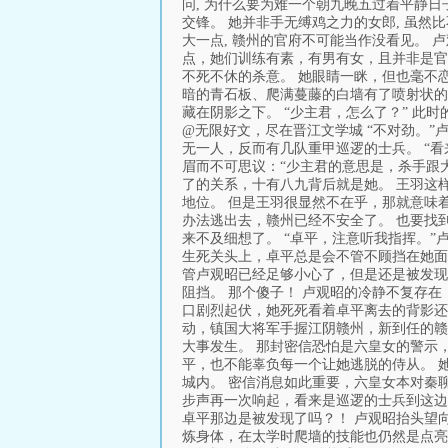
问, 为什么要为难一个朝九晚五过着平静
交锋。 她并非手无缚鸡之力的女郎, 虽然
大一点, 赣州的官府不可能当作没看见。 
点，她们训练有素，有男有女，且并非是官
不死不休的杀意。 她眼睛一眯，但也毫不
暗的青石板、爬满蔓藤的白墙有了喷射状的
藏在阴影之下。 “少主君，怎么了？” 
@无限好文，尽在晋江文学城 “不对劲。
无一人，反而有几队重甲巡逻的士兵。 “
眉而不可思议：“少主君的意思是，杀手跟大
了的关系，十有八九背后就是她。 王羽这
地位。 但是王羽很显然不在乎，那就意味
办法逃出去，赣州已经不安全了。 也要找
来不及细想了。 “卓平，注意听我指挥。”
生死关头上，卓平总是会不管不顾挡在她面
管卢观昭已经足够小心了，但是还是被发现
阻挡。 那个傻子！ 卢观昭的冷静不复存
口剧烈起伏，她死死看着卓平离去的背影还
动，镇国大将军手握江阴赣州，新到任的赣
大事发生。 那封密信恐怕是六皇女的警示
平，也不能辜负每一个让她逃脱的侍从。 
城内。 密信消息如此重要，六皇女本对秦
步声再一次响起，看来是巡逻的士兵到这边
卓平那边是被发现了吗？！ 卢观昭抬头望
炼身体，在太学时爬墙的技能也仍然是点亮