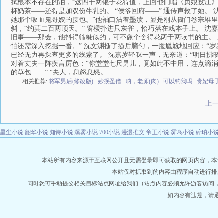
拭根本不存在的泪，“这四千两银子花得值，上回他们唱《贞娘投江》
杯奶茶——还得是加双份牛乳的。 “侯爷回府——” 通传声救了她。
她那个吸血鬼哥嫂的腰包。”他袖口沾着墨渍，显是刚从衙门卷宗堆里扒出来
斜，“约莫二百两顶天。” 窗棂扑进只灰雀，恰巧落在戏本子上。 
旧事——那会，他抖得筛糠似的，可不像个舍得花两千两读书的主。 第
怕还需深入挖掘一番。” 沈文渊搔了搔后脑勺，一脸尴尬地回应：“
已经无力再探查更多的线索了。 沈嘉岁轻叹一声，无奈道：“明日拂
对着丈夫一阵疾言厉色：“你堂堂七尺男儿，竟如此不中用，连点滴
的草包……” “夫人，息怒息怒。
相关推荐:
将军男后(修改版)
妙拐圣僧
呐，老师(肉)
可以钓我吗
贵妃母
上
星尘小说
韶华小说
知诗小说
溪雾小说
700小说
漫漫推文
帝王小说
雾岛小说
碎珀小
本站所有内容来源于互联网公开且无需登录即可获取的网页内容，本站爬虫遵
本站仅对抓取到的内容由程序自动进行排
同时您可手动提交相关目标站点网址给我们（站点内容必须允许游客访问
如内容有违规，请