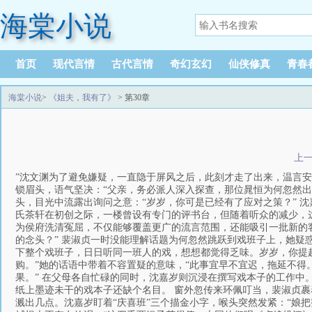
海棠小说
首页
现代言情
古代言情
奇幻玄幻
仙侠修真
青春
海棠小说
>
《姐夫，我有了》
> 第30章
上
”沈文渊为了避免嫌疑，一直隐于屏风之后，此刻才走了出来，温言安
锁眉头，语气坚决：“父亲，务必派人深入探查，那位晁恒为何忽然出
头，目光中流露出询问之意：“岁岁，你可是已经有了应对之策？” 
氏茶轩在初创之际，一楼曾设有专门的评书台，但随着听众的减少，这
为侯府洗清冤屈，不仅能够覆盖更广的流言范围，还能吸引一批新的
的念头？” 裴淑贞一时没能理解话题为何忽然跳跃到戏班子上，她疑
下整个戏班子，日日听同一班人的戏，想想都觉得乏味。岁岁，你提起
购。”她的话语中带着不容置疑的意味，“此事宜早不宜迟，拖延不得
果。” 在父母各自忙碌的同时，沈嘉岁则沉浸在撰写戏本子的工作中
纸上墨迹未干的戏本子还缺个名目。 窗外忽传来环佩叮当，裴淑贞裹着
溅出几点。沈嘉岁盯着“庆喜班”三个描金小字，喉头突然发紧：“娘把