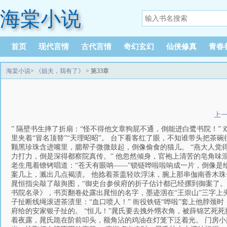
海棠小说
首页
现代言情
古代言情
奇幻玄幻
仙侠修真
青春
海棠小说
>
《姐夫，我有了》
> 第33章
上
” 隔壁书生摔了折扇：“怪不得他文章狗屁不通，倒能进白鹭书院！
里夹着“冒名顶替”“天理昭昭”。 台下看客红了眼，不知谁带头把茶
颗黑珍珠含进嘴里，腮帮子微微鼓起，倒像偷食的猫儿。 “燕大人觉
力打力，倒是深得都察院真传。” 他忽然倾身，官袍上清苦的皂角味
老生甩着镣铐唱道：“苍天有眼呐——”锁链哗啦啦响成一片，倒像是
案几上，溅出几点褐渍。 他捻着茶盖轻吹浮沫，腕上那串伽南香木珠
晁恒指尖敲了敲舆图，“御史台参侯府的折子估计都已经摞到御案了。
书院名录》，书页翻卷处露出晁恒的名字，墨迹洇在“王崇山”三字上头
子扯断线绳滚进茶渍里：“血口喷人！” 衙役铁链“哗啦”套上他脖颈
府给的安家银子扯的。 “恒儿！”晁氏要去拽外甥衣角，被薛锦艺死死
着夜露，晁氏跪在阶前叩头，额角沾的鸡油在灯笼下泛着光。 门房小