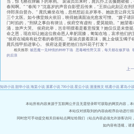
当，惊飞栖在牌匾下的寒鸦。 裴淑贞出来时，晁氏扑上去攥她裙裾
春闱啊。” “春闱？”沈嘉岁的声音自影壁后传来，“王崇山此刻正在
侍郎亲自督办。” 晁氏瘫坐在地，忽然想起去岁寒冬。她故意让薛元
三个太医。如今佛堂烛火依旧，映得她满面油光愈发可憎。 “嫂子请
门时掐的，“刑狱之事自有律法，侯府空有虚衔，爱莫能助。” 她望着
涌，放声大哭。 侯府此举，岂非明摆着是蓄意报复？她仅仅是未曾挺
命之恩，现在却让她这位救命恩人卑躬屈膝，匍匐在地，哀求他们的宽
“侯府在城南有处空着的春熙苑。”裴淑贞拨着茶沫，腕上金镶玉镯子
晁氏指甲掐进掌心。 侯府这是要把他们当叫花子打发？
相关推荐:
被恶魔一见钟情的种种下场
恶毒雌性野又茶，每天都在修罗场
的后浪
上
知诗小说
韶华小说
海棠小说
溪雾小说
700小说
星尘小说
漫漫推文
纸鸢小说
雾岛小
本站所有内容来源于互联网公开且无需登录即可获取的网页内容，本站爬虫遵
本站仅对抓取到的内容由程序自动进行排
同时您可手动提交相关目标站点网址给我们（站点内容必须允许游客访问
如内容有违规，请