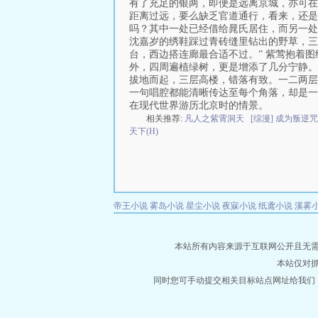
有了充足的银两，即便是远离京城，亦可在
距离过远，要么缺乏官道通行，看来，还是
吗？其中一处已经借给晁氏居住，而另一处
沈嘉岁的绣鞋踩过青砖缝里钻出的野草，三
台，西边搭连廊最合适不过。” 紫莺抱着
外，四周遍植绿树，更是增添了几分宁静。
拔地而起，三层高楼，错落有致。一二两层
一句唱腔都能清晰传达至每个角落，却是一
在现代世界游历北京时的情景。
相关推荐:
凡人之紫霄洞天
[综漫] 成为叛
天下(H)
帝王小说
雾岛小说
星尘小说
夜寐小说
纸鸢小说
溪雾
本站所有内容来源于互联网公开且无需登录
本站仅对
同时您可手动提交相关目标站点网址给我们