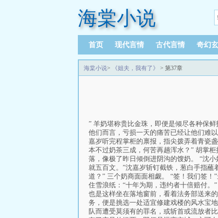
海棠小说
首页
现代言情
古代言情
奇幻
海棠小说
>
《姐夫，我有了》
> 第37章
” 羊奶堪称贵比金珠，即便是倾尽各种保
他们而言，亏损一天的痛苦已经让他们难以忍
嘉岁听完程掌柜的禀报，指尖拨弄着青瓷盏
本不过奶茶三成，何苦再趟浑水？” 胡掌
落，像极了昨日倾倒进阴沟的馊奶。 “沈小
就五百文。”沈嘉岁斩钉截铁，葱白手指蘸
道？” 三个奶商面面相觑。 “签！我们签
住雪浪纸：“十年为期，违约者十倍赔付。
也是这样坐在落地窗前，看着法务部送来的
务，便是挑选一处适宜修建戏楼的风水宝地
队而遭受莫须有的罪名，或斩首或流放者比