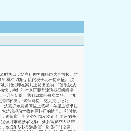
能及时售出，奶商们便将面临巨大的亏损。对
章 桃红 沈府后院的栀子花开得正盛。 沈
”她的指尖叩在案几上发出脆响，“这果饮成
杨梅饮，艳红的汁水正顺着琉璃盏壁缓缓滑
一升的奶价，我们原意降价卖给您。” “那
她抬眸轻笑，“诸位觉得，这买卖可还公
好。 沈嘉岁示意紫莺呈上笔墨，羊脂玉镇纸压
，忽然想起前世收购原料厂的情景。 那时她
，奶茶这门生意必将越发稳固！ 随后的任
永定侯府难逃抄家之劫，众多官员亦因站错
此，她必须尽快积累财富，以备不时之需。