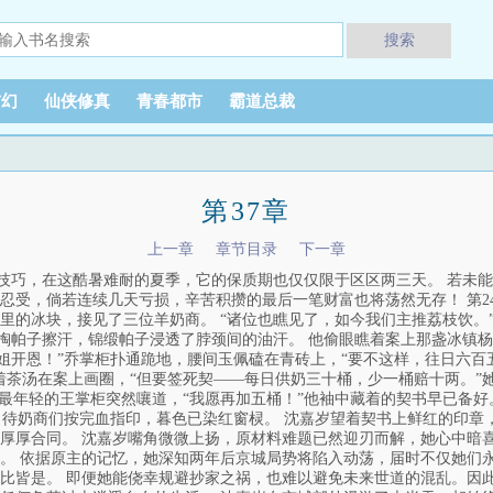
搜索
玄幻
仙侠修真
青春都市
霸道总裁
第37章
上一章
章节目录
下一章
鲜技巧，在这酷暑难耐的夏季，它的保质期也仅仅限于区区两三天。 若未
受，倘若连续几天亏损，辛苦积攒的最后一笔财富也将荡然无存！ 第24
里的冰块，接见了三位羊奶商。 “诸位也瞧见了，如今我们主推荔枝饮。
柜掏帕子擦汗，锦缎帕子浸透了脖颈间的油汗。 他偷眼瞧着案上那盏冰镇
姐开恩！”乔掌柜扑通跪地，腰间玉佩磕在青砖上，“要不这样，往日六百五
着茶汤在案上画圈，“但要签死契——每日供奶三十桶，少一桶赔十两。”
！”最年轻的王掌柜突然嚷道，“我愿再加五桶！”他袖中藏着的契书早已备
” 待奶商们按完血指印，暮色已染红窗棂。 沈嘉岁望着契书上鲜红的印章
厚厚合同。 沈嘉岁嘴角微微上扬，原材料难题已然迎刃而解，她心中暗喜
。 依据原主的记忆，她深知两年后京城局势将陷入动荡，届时不仅她们
比皆是。 即便她能侥幸规避抄家之祸，也难以避免未来世道的混乱。因