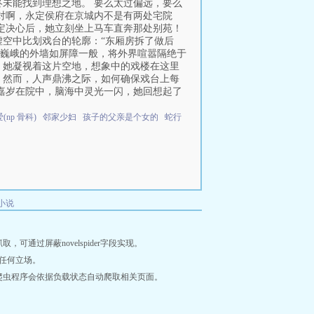
未能找到理想之地。 要么太过偏远，要么
对啊，永定侯府在京城内不是有两处宅院
定决心后，她立刻坐上马车直奔那处别苑！
虚空中比划戏台的轮廓：“东厢房拆了做后
那巍峨的外墙如屏障一般，将外界喧嚣隔绝于
 她凝视着这片空地，想象中的戏楼在这里
 然而，人声鼎沸之际，如何确保戏台上每
嘉岁在院中，脑海中灵光一闪，她回想起了
(np 骨科)
邻家少妇
孩子的父亲是个女的
蛇行
小说
通过屏蔽novelspider字段实现。
任何立场。
爬虫程序会依据负载状态自动爬取相关页面。