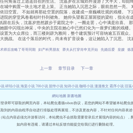
任何角落过上逍遥自在的生活。 沈嘉岁在京城郊外漫游了大半天，却始终
在城中购置一块土地才是上策。 正当她陷入沉思之际，眼前忽然一亮。 
依旧空置。 不如就将那处空置的院落，改建成一座巍峨壮观的戏楼。 下
进院的穿堂风卷着枯叶扑到裙角。 她仰头望着正屋斑驳的梁柱，指尖在
图纸跟在后头，沈嘉岁悠然踱步于庭院之中，一圈走罢，心中满是欣喜。 
她眼中闪现出神采，中央的主院在她心中已然幻化为一座梦幻般的戏楼。
设置为大众席位，而三楼则辟为雅间，整个建筑预计可容纳逾五百观众。
大挑战。 在这个落后的时代，尚未有扩音设备，这让她陷入了沉思。 沈
逆咒术师后攻略了哥哥同期
妇产科男朋友
莽夫从打穿肖申克开始
先婚后爱
皇嫂
炼爱
上一章
章节目录
下一章
小说
碎珀小说
海棠小说
700小说
韶华小说
知诗小说
咖啡小说
漫漫推文
霜序小说
旧笺
網站地圖
新書地圖
即可获取的网页内容，本站爬虫遵循robots协议，若您的网站不希望被本站爬虫抓取，可
抓取到的内容由程序自动进行排版处理再展现，不涉及更改内容，不针对任何内容表述
（站点内容必须允许游客访问，本站爬虫不会抓取需要登录后才展现内容的站点），
如内容有违规，请通过本站反馈功能提交给我们进行删除处理。