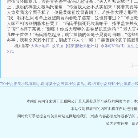
时指节轻叩案几，震得青瓷盏里茶汤泛起涟漪，“夫人可知诏狱七十二道刑
上，溅起的碎瓷划破冯氏裙角，“你这贱人还不从实招来！莫非真要等
人肯卖我这个面子私了，倒是裴家祖坟冒青烟了。若换作大理寺那帮活
“我、我不过同名单上这些商贾内眷吃了盏茶，这也算罪过？” “单是
人家互相送些胭脂水粉罢了…”冯氏手指死死绞着帕子，指甲盖在烛火
子“砰”地摔了茶碗：“混账！你当大理寺的案卷是孩童涂鸦？” 老人
几匣子首饰！”冯氏豁然起身，镶宝抹额的金链子晃得叮当响，“这
办事，我替全家老小打算，倒成了罪人？” “啪！” 裴雍鹤抡圆了胳
相关推荐:
大风水地师
蚊子血
[综穿]拯救男配计划
永乐町69号(H)
重生
NPC
上
700小说
旧笺小说
咖啡小说
海棠小说
夜寐小说
雾岛小说
纸鸢小说
碎珀小说
溪雾小
本站所有内容来源于互联网公开且无需登录即可获取的网页内容，本站爬虫遵
本站仅对抓取到的内容由程序自动进行排
同时您可手动提交相关目标站点网址给我们（站点内容必须允许游客访问
如内容有违规，请