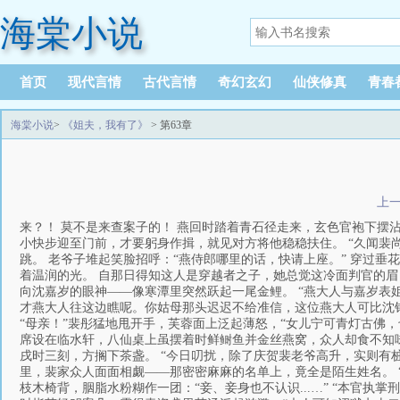
海棠小说
首页
现代言情
古代言情
奇幻玄幻
仙侠修真
青春
海棠小说
>
《姐夫，我有了》
> 第63章
上
来？！ 莫不是来查案子的！ 燕回时踏着青石径走来，玄色官袍下摆
小快步迎至门前，才要躬身作揖，就见对方将他稳稳扶住。 “久闻裴
跳。 老爷子堆起笑脸招呼：“燕侍郎哪里的话，快请上座。” 穿过
着温润的光。 自那日得知这人是穿越者之子，她总觉这冷面判官的眉
向沈嘉岁的眼神——像寒潭里突然跃起一尾金鲤。 “燕大人与嘉岁表
才燕大人往这边瞧呢。你姑母那头迟迟不给准信，这位燕大人可比沈钧钰
“母亲！”裴彤猛地甩开手，芙蓉面上泛起薄怒，“女儿宁可青灯古佛，
席设在临水轩，八仙桌上虽摆着时鲜鲥鱼并金丝燕窝，众人却食不知
戌时三刻，方搁下茶盏。 “今日叨扰，除了庆贺裴老爷高升，实则有
里，裴家众人面面相觑——那密密麻麻的名单上，竟全是陌生姓名。 
枝木椅背，胭脂水粉糊作一团：“妾、妾身也不认识...…” “本官执