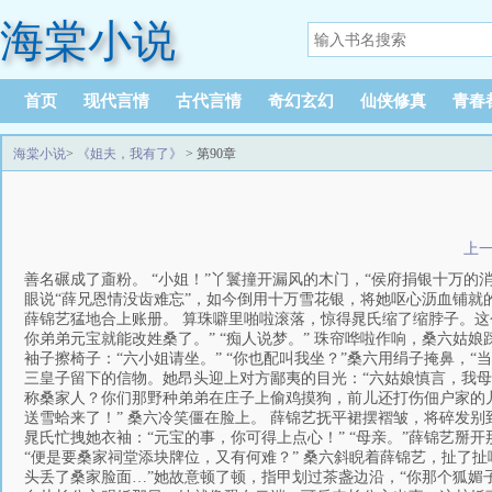
海棠小说
首页
现代言情
古代言情
奇幻玄幻
仙侠修真
青春
海棠小说
>
《姐夫，我有了》
> 第90章
上
善名碾成了齑粉。 “小姐！”丫鬟撞开漏风的木门，“侯府捐银十万的
眼说“薛兄恩情没齿难忘”，如今倒用十万雪花银，将她呕心沥血铺就的
薛锦艺猛地合上账册。 算珠噼里啪啦滚落，惊得晁氏缩了缩脖子。
你弟弟元宝就能改姓桑了。” “痴人说梦。” 珠帘哗啦作响，桑六姑
袖子擦椅子：“六小姐请坐。” “你也配叫我坐？”桑六用绢子掩鼻，
三皇子留下的信物。她昂头迎上对方鄙夷的目光：“六姑娘慎言，我母
称桑家人？你们那野种弟弟在庄子上偷鸡摸狗，前儿还打伤佃户家的儿子
送雪蛤来了！” 桑六冷笑僵在脸上。 薛锦艺抚平裙摆褶皱，将碎发
晁氏忙拽她衣袖：“元宝的事，你可得上点心！” “母亲。”薛锦艺掰
“便是要桑家祠堂添块牌位，又有何难？” 桑六斜睨着薛锦艺，扯了
头丢了桑家脸面…”她故意顿了顿，指甲划过茶盏边沿，“你那个狐媚