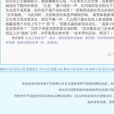
自从长公主赐婚那日，她就像飘在云端，可后来长公主出事，这桩婚事
她强压下颤抖的尾音。 “正是。”桑六嗤笑一声，红玛瑙耳坠在阳光
头也变不成凤凰，别肖想不属于你的东西！” 望着那道扬长而去的桃
“且等着瞧。” 与此同时，沈府账房内算盘声噼啪作响。 紫莺捧着账
正往青玉笔洗里添水，闻言手腕一抖，几点墨汁溅在宣纸上晕成墨梅
她蘸着墨汁在纸上写了个“燕”字，“我要去趟燕家亲自还礼。” 燕
是贪墨所得？” “沈世子倒是清楚西晋官场积弊。”清冷嗓音自门后传
想起上次“隐疾”之辩，冷哼着甩出檀木匣：“连本带利还你，两清了！
相关推荐:
生化之我是丧尸
高武：我的技能自动修炼
被恶魔一见钟情的种
哥同期
他来过我的世界
呐，老师(肉)
上
咖啡小说
旧笺小说
漫漫推文
700小说
纸鸢小说
雾岛小说
知诗小说
韶华小说
星尘小
本站所有内容来源于互联网公开且无需登录即可获取的网页内容，本站爬虫遵
本站仅对抓取到的内容由程序自动进行排
同时您可手动提交相关目标站点网址给我们（站点内容必须允许游客访问
如内容有违规，请