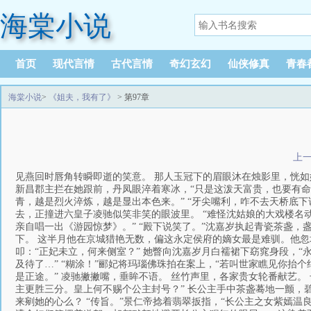
海棠小说
首页
现代言情
古代言情
奇幻玄幻
仙侠修真
青春
海棠小说
>
《姐夫，我有了》
> 第97章
上
见燕回时唇角转瞬即逝的笑意。 那人玉冠下的眉眼沐在烛影里，恍如
新昌郡主拦在她跟前，丹凤眼淬着寒冰，“只是这泼天富贵，也要有命
青，越是烈火淬炼，越是显出本色来。” “牙尖嘴利，咋不去天桥底下
去，正撞进六皇子凌驰似笑非笑的眼波里。 “难怪沈姑娘的大戏楼名
亲自唱一出《游园惊梦》。” “殿下说笑了。”沈嘉岁执起青瓷茶盏，
下。 这半月他在京城猎艳无数，偏这永定侯府的嫡女最是难驯。他忽
叩：“正妃未立，何来侧室？” 她瞥向沈嘉岁月白襦裙下窈窕身段，“
及待了…” “糊涂！”郦妃将玛瑙佛珠拍在案上，“若叫世家瞧见你抬
是正途。” 凌驰撇撇嘴，垂眸不语。 丝竹声里，各家贵女轮番献艺
主更胜三分。皇上何不赐个公主封号？” 长公主手中茶盏蓦地一颤，
来剜她的心么？ “传旨。”景仁帝捻着翡翠扳指，“长公主之女紫嫣温