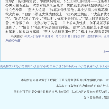
遭命妇们簇拥着道贺，却都默契地避开长公主猩红的眼尾——这染着至
公夫人拽着叙话，沈嘉岁故意落后几步，仍能感受到凌驰黏腻的目光如
道玄色身影。 “燕大人这是…”沈嘉岁仰头望他，鼻尖沾着片红梅花瓣
秋决案卷。” 他解下墨狐大氅为她披上，“碰巧路过梅园。” 沈嘉岁
巧’。”她忽然逼近半步，“燕回时，你莫不是对我…” “皇上封赏紫
雪，倒像溅了血。 沈嘉岁敛了笑意：“皇上若当真愧疚，何不处置慕
廉价了。” “慎言！”燕回时突然握住她手腕。 他掌心粗粝的茧子磨
向溪涧，惊起两只寒鸦：“燕大人这般紧张作甚？” 梅枝上的积雪簌
相关推荐:
莽夫从打穿肖申克开始
老司机和老干部的日常
进击的后浪
全能
乐町69号(H)
上
漫漫推文
纸鸢小说
咖啡小说
韶华小说
星尘小说
知诗小说
碎珀小说
夜寐小说
帝王小
本站所有内容来源于互联网公开且无需登录即可获取的网页内容，本站爬虫遵
本站仅对抓取到的内容由程序自动进行排
同时您可手动提交相关目标站点网址给我们（站点内容必须允许游客访问
如内容有违规，请