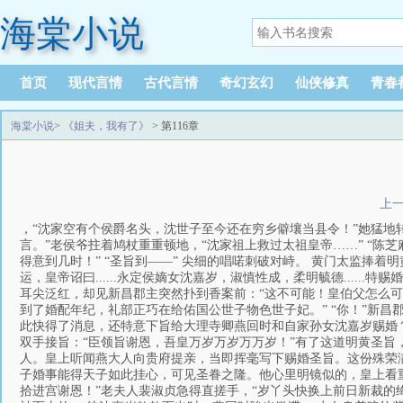
海棠小说
首页
现代言情
古代言情
奇幻玄幻
仙侠修真
青春
海棠小说
>
《姐夫，我有了》
> 第116章
上
，“沈家空有个侯爵名头，沈世子至今还在穷乡僻壤当县令！”她猛地转
言。”老侯爷拄着鸠杖重重顿地，“沈家祖上救过太祖皇帝……” “陈
得意到几时！” “圣旨到——” 尖细的唱喏刺破对峙。 黄门太监捧
运，皇帝诏曰......永定侯嫡女沈嘉岁，淑慎性成，柔明毓德.....
耳尖泛红，却见新昌郡主突然扑到香案前：“这不可能！皇伯父怎么可
到了婚配年纪，礼部正巧在给佑国公世子物色世子妃。” “你！”新昌
此快得了消息，还特意下旨给大理寺卿燕回时和自家孙女沈嘉岁赐婚？
双手接旨：“臣领旨谢恩，吾皇万岁万岁万万岁！”有了这道明黄圣旨
人。皇上听闻燕大人向贵府提亲，当即挥毫写下赐婚圣旨。这份殊荣满
子婚事能得天子如此挂心，可见圣眷之隆。他心里明镜似的，皇上看
拾进宫谢恩！”老夫人裴淑贞急得直搓手，“岁丫头快换上前日新裁的