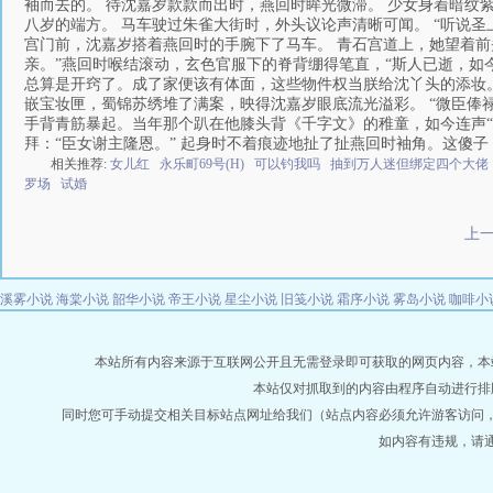
袖而去的。 待沈嘉岁款款而出时，燕回时眸光微滞。 少女身着暗纹
八岁的端方。 马车驶过朱雀大街时，外头议论声清晰可闻。 “听说圣
宫门前，沈嘉岁搭着燕回时的手腕下了马车。 青石宫道上，她望着前
亲。”燕回时喉结滚动，玄色官服下的脊背绷得笔直，“斯人已逝，如今
总算是开窍了。成了家便该有体面，这些物件权当朕给沈丫头的添妆。
嵌宝妆匣，蜀锦苏绣堆了满案，映得沈嘉岁眼底流光溢彩。 “微臣俸
手背青筋暴起。当年那个趴在他膝头背《千字文》的稚童，如今连声“
拜：“臣女谢主隆恩。” 起身时不着痕迹地扯了扯燕回时袖角。这傻
相关推荐:
女儿红
永乐町69号(H)
可以钓我吗
抽到万人迷但绑定四个大佬
罗场
试婚
上
溪雾小说
海棠小说
韶华小说
帝王小说
星尘小说
旧笺小说
霜序小说
雾岛小说
咖啡小
本站所有内容来源于互联网公开且无需登录即可获取的网页内容，本站爬虫遵
本站仅对抓取到的内容由程序自动进行排
同时您可手动提交相关目标站点网址给我们（站点内容必须允许游客访问
如内容有违规，请