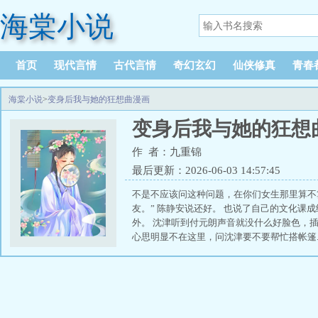
海棠小说
首页
现代言情
古代言情
奇幻玄幻
仙侠修真
青春
海棠小说
>
变身后我与她的狂想曲漫画
变身后我与她的狂想
作 者：九重锦
最后更新：2026-06-03 14:57:45
不是不应该问这种问题，在你们女生那里算不
友。” 陈静安说还好。 也说了自己的文化课
外。 沈津听到付元朗声音就没什么好脸色，插
心思明显不在这里，问沈津要不要帮忙搭帐篷..