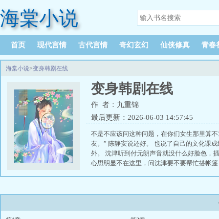
海棠小说
首页
现代言情
古代言情
奇幻玄幻
仙侠修真
青春
海棠小说
>
变身韩剧在线
变身韩剧在线
作 者：九重锦
最后更新：2026-06-03 14:57:45
不是不应该问这种问题，在你们女生那里算不
友。” 陈静安说还好。 也说了自己的文化课
外。 沈津听到付元朗声音就没什么好脸色，插
心思明显不在这里，问沈津要不要帮忙搭帐篷..