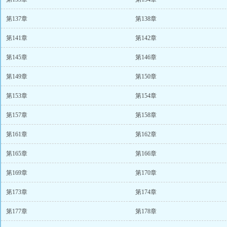
第137章
第138章
第141章
第142章
第145章
第146章
第149章
第150章
第153章
第154章
第157章
第158章
第161章
第162章
第165章
第166章
第169章
第170章
第173章
第174章
第177章
第178章